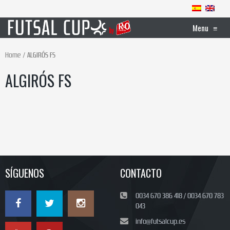
Menu
≡
Home
ALGIRÓS FS
ALGIRÓS FS
SÍGUENOS
CONTACTO
0034 670 386 418 / 0034 670 783
043
info@futsalcup.es