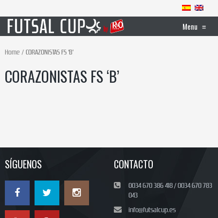
Menu
≡
Home
CORAZONISTAS FS ‘B’
CORAZONISTAS FS ‘B’
SÍGUENOS
CONTACTO
0034 670 386 418 / 0034 670 783
043
info@futsalcup.es