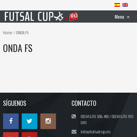
Menu
≡
Home
ONDA FS
ONDA FS
SÍGUENOS
CONTACTO
0034 670 386 418 / 0034 670 783
043
info@futsalcup.es