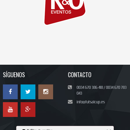
SÍGUENOS
CONTACTO
0034 670 386 418 / 0034 670 783
043
info@futsalcup.es