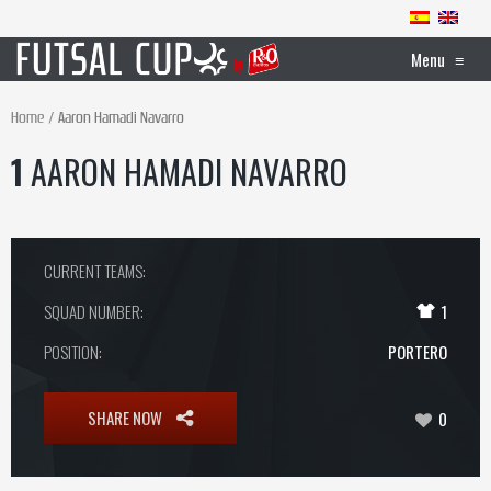
Menu
≡
Home
Aaron Hamadi Navarro
1
AARON HAMADI NAVARRO
CURRENT TEAMS:
SQUAD NUMBER:
1
POSITION:
PORTERO
SHARE NOW
0