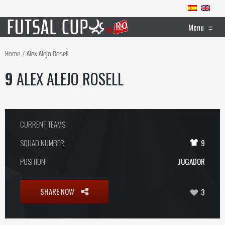
Menu
≡
Home
Alex Alejo Rosell
9
ALEX ALEJO ROSELL
CURRENT TEAMS:
SQUAD NUMBER:
9
POSITION:
JUGADOR
SHARE NOW
3