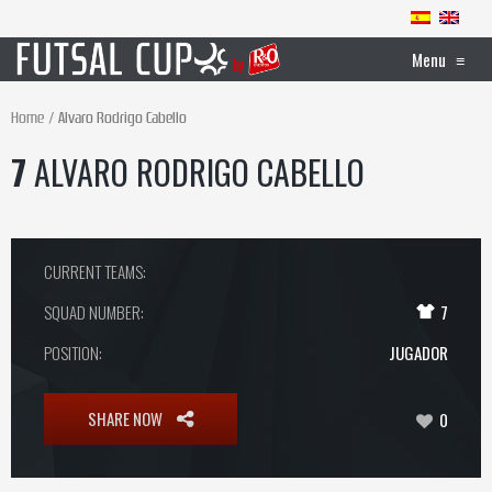
Menu
≡
Home
Alvaro Rodrigo Cabello
7
ALVARO RODRIGO CABELLO
CURRENT TEAMS:
SQUAD NUMBER:
7
POSITION:
JUGADOR
SHARE NOW
0