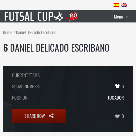
Menu
≡
Home
Daniel Delicado Escribano
6
DANIEL DELICADO ESCRIBANO
CURRENT TEAMS:
SQUAD NUMBER:
6
POSITION:
JUGADOR
SHARE NOW
0