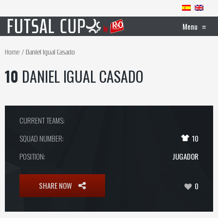
Menu
≡
Home
Daniel Igual Casado
10
DANIEL IGUAL CASADO
CURRENT TEAMS:
SQUAD NUMBER:
10
POSITION:
JUGADOR
SHARE NOW
0