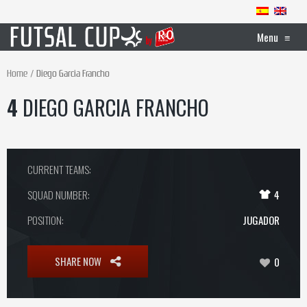
Menu
≡
Home
Diego Garcia Francho
4
DIEGO GARCIA FRANCHO
CURRENT TEAMS:
SQUAD NUMBER:
4
POSITION:
JUGADOR
SHARE NOW
0