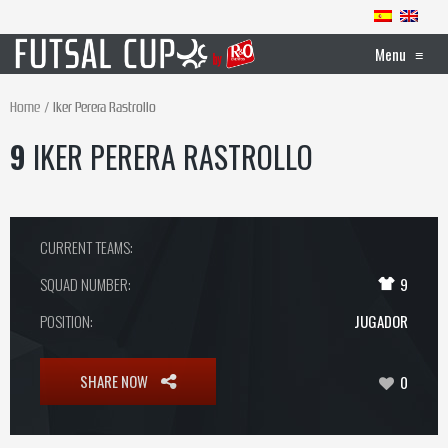
Menu
≡
Home
Iker Perera Rastrollo
9
IKER PERERA RASTROLLO
CURRENT TEAMS:
SQUAD NUMBER:
9
POSITION:
JUGADOR
SHARE NOW
0