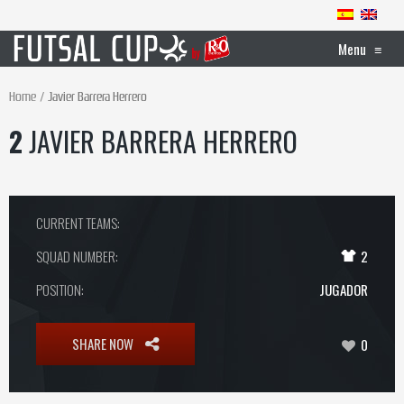
Menu
≡
Home
Javier Barrera Herrero
2
JAVIER BARRERA HERRERO
CURRENT TEAMS:
SQUAD NUMBER:
2
POSITION:
JUGADOR
SHARE NOW
0