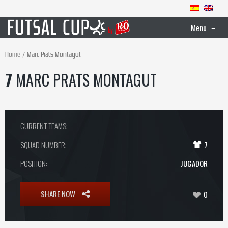
Menu
≡
Home
Marc Prats Montagut
7
MARC PRATS MONTAGUT
CURRENT TEAMS:
SQUAD NUMBER:
7
POSITION:
JUGADOR
SHARE NOW
0