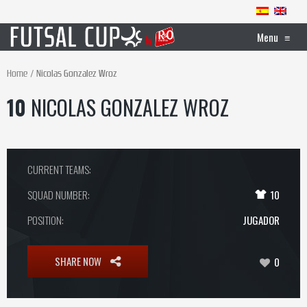
Menu
≡
Home
Nicolas Gonzalez Wroz
10
NICOLAS GONZALEZ WROZ
CURRENT TEAMS:
SQUAD NUMBER:
10
POSITION:
JUGADOR
SHARE NOW
0