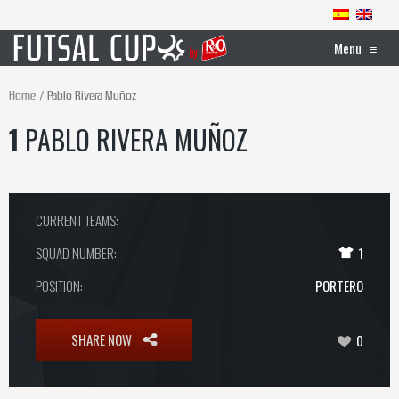
Menu
≡
Home
Pablo Rivera Muñoz
1
PABLO RIVERA MUÑOZ
CURRENT TEAMS:
SQUAD NUMBER:
1
POSITION:
PORTERO
SHARE NOW
0