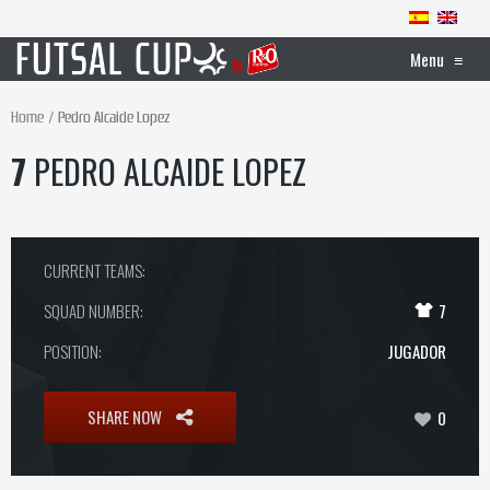
Menu
≡
Home
Pedro Alcaide Lopez
7
PEDRO ALCAIDE LOPEZ
CURRENT TEAMS:
SQUAD NUMBER:
7
POSITION:
JUGADOR
SHARE NOW
0