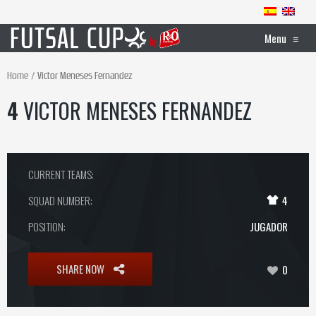
Menu
≡
Home
Victor Meneses Fernandez
4
VICTOR MENESES FERNANDEZ
CURRENT TEAMS:
SQUAD NUMBER:
4
POSITION:
JUGADOR
SHARE NOW
0