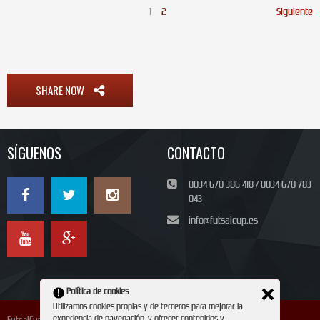
1
2
Siguiente
SHARE NOW
SÍGUENOS
CONTACTO
0034 670 386 418 / 0034 670 783
043
info@futsalcup.es
Política de cookies
Utilizamos cookies propias y de terceros para mejorar la
experiencia de navegación, y ofrecer contenidos y