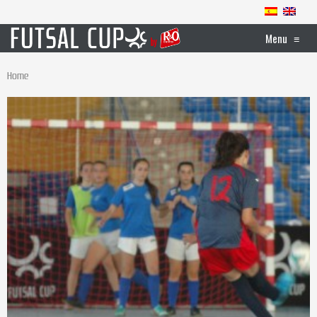
Menu
≡
Home