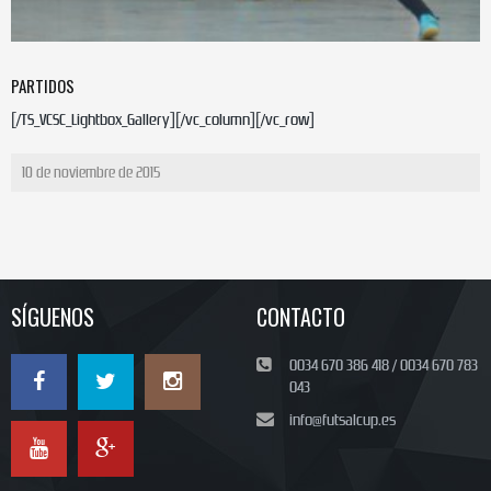
PARTIDOS
[/TS_VCSC_Lightbox_Gallery][/vc_column][/vc_row]
10 de noviembre de 2015
SÍGUENOS
CONTACTO
0034 670 386 418 / 0034 670 783
043
info@futsalcup.es