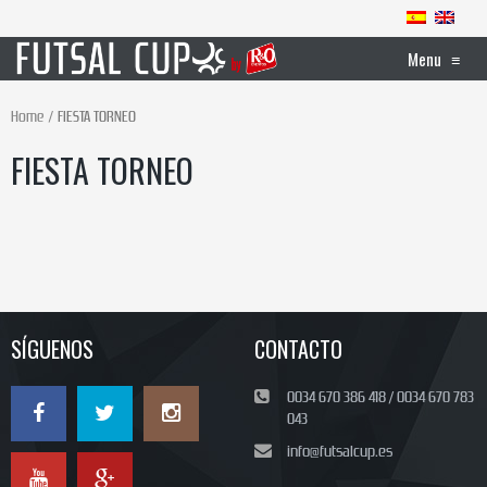
Menu
≡
Home
FIESTA TORNEO
FIESTA TORNEO
SÍGUENOS
CONTACTO
0034 670 386 418 / 0034 670 783
043
info@futsalcup.es