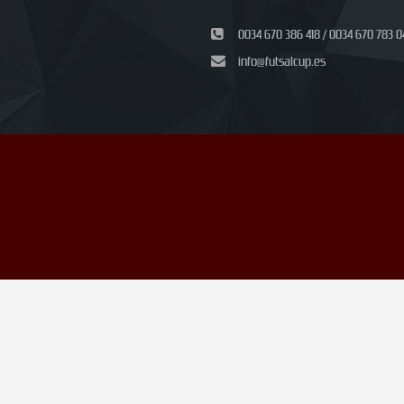
0034 670 386 418 / 0034 670 783 0
info@futsalcup.es