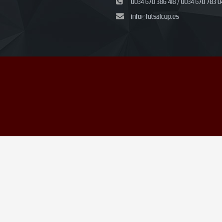
0034 670 386 418 / 0034 670 783 0
info@futsalcup.es