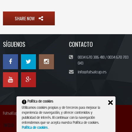
SHARE NOW
SÍGUENOS
CONTACTO
0034 670 386 418 / 0034 670 783
043
info@futsalcup.es
Política de cookies
Utilizamos cookies propias y de terceros para mejorar la
experiencia de navegación, y ofrecer contenidos y
FutsalCup 2024
publicidad de interés. Al continuar con la navegación
entendemos que se acepta nuestra Política de cookies.
INICIO
INSCRIPCIÓN
CONTACTO
REVISTA
Política de cookies
.