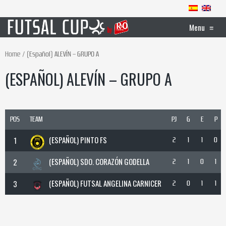
Menu
≡
Home
(Español) ALEVÍN – GRUPO A
(ESPAÑOL) ALEVÍN – GRUPO A
POS
TEAM
PJ
G
E
P
(ESPAÑOL) PINTO FS
1
2
1
1
0
(ESPAÑOL) SDO. CORAZÓN GODELLA
2
2
1
0
1
(ESPAÑOL) FUTSAL ANGELINA CARNICER
3
2
0
1
1