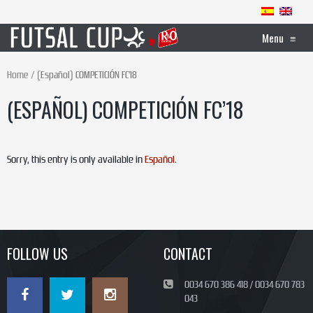
Menu
≡
Home
(Español) COMPETICIÓN FC’18
(ESPAÑOL) COMPETICIÓN FC’18
Sorry, this entry is only available in
Español
.
FOLLOW US
CONTACT
0034 670 386 418 / 0034 670 783
043