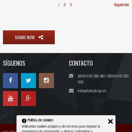
1
2
3
Siguiente
SHARE NOW
SÍGUENOS
CONTACTO
0034 670 386 418 / 0034 670 783
043
info@futsalcup.es
Política de cookies
Utilizamos cookies propias y de terceros para mejorar la
experiencia de navegación, y ofrecer contenidos y